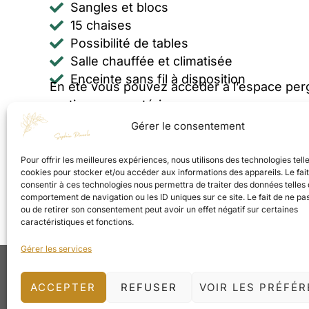
Sangles et blocs
15 chaises
Possibilité de tables
Salle chauffée et climatisée
Enceinte sans fil à disposition
En été vous pouvez accéder à l’espace pe
pratiques en extérieur.
Gérer le consentement
Vous avez accès aux toilettes partagées avec
l’espace avec la bouilloire et de quoi prépar
Pour offrir les meilleures expériences, nous utilisons des technologies tell
cookies pour stocker et/ou accéder aux informations des appareils. Le fai
consentir à ces technologies nous permettra de traiter des données telles 
Informations / Réservation
comportement de navigation ou les ID uniques sur ce site. Le fait de ne pa
ou de retirer son consentement peut avoir un effet négatif sur certaines
caractéristiques et fonctions.
Gérer les services
Suiv
ACCEPTER
REFUSER
VOIR LES PRÉFÉ