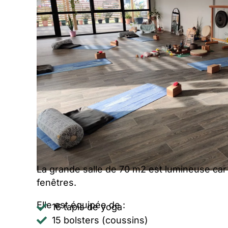
La grande salle de 70 m2 est lumineuse c
fenêtres.
Elle est équipée de :
16 tapis de yoga
15 bolsters (coussins)