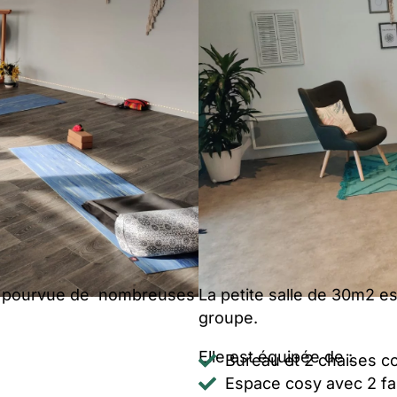
ar pourvue de nombreuses
La petite salle de 30m2 est
groupe.
Elle est équipée de :
Bureau et 2 chaises c
Espace cosy avec 2 fau