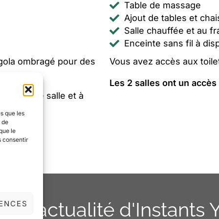
Table de massage
Ajout de tables et cha
Salle chauffée et au fra
Enceinte sans fil à dis
rgola ombragé pour des
Vous avez accès aux toile
Les 2 salles ont un accès
 la petite salle et à
er un thé.
es que les
t de
que le
s consentir
ez l'actualité d'Instants
RENCES