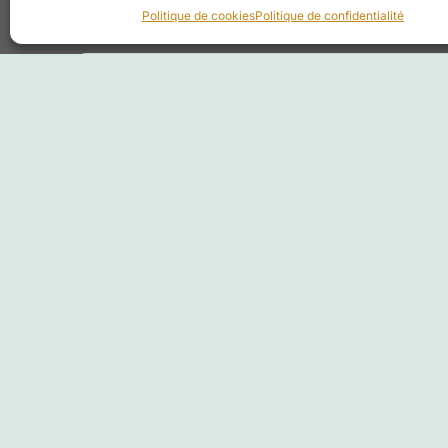
Politique de cookies
Politique de confidentialité
Ateliers thématiques
Quelques dimanches matins et durant 
ends, profitez des ateliers et retraites
l’année.
Consulter la rubrique
actualités
pour c
programmation
Voir les actualités